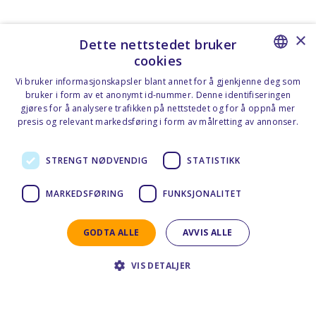
×
Dette nettstedet bruker
cookies
NORWEGIAN
Vi bruker informasjonskapsler blant annet for å gjenkjenne deg som
bruker i form av et anonymt id-nummer. Denne identifiseringen
ENGLISH
gjøres for å analysere trafikken på nettstedet og for å oppnå mer
presis og relevant markedsføring i form av målretting av annonser.
Personvernerklæring - Norsk
STRENGT NØDVENDIG
STATISTIKK
MARKEDSFØRING
FUNKSJONALITET
GODTA ALLE
AVVIS ALLE
VIS DETALJER
Privacy Statement - English