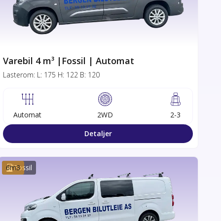
Varebil 4 m³ |Fossil | Automat
Lasterom:
L:
175
H:
122
B:
120
Automat
2WD
2-3
Detaljer
6
m3
Fossil