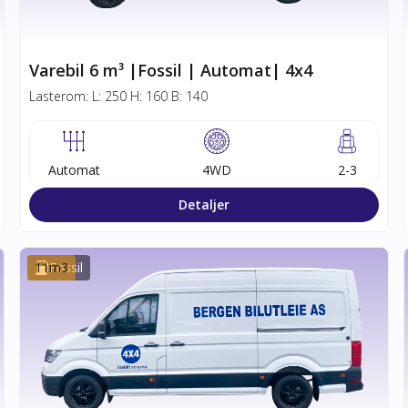
Varebil 6 m³ |Fossil | Automat| 4x4
Lasterom:
L:
250
H:
160
B:
140
Automat
4WD
2-3
Detaljer
11
Fossil
m3