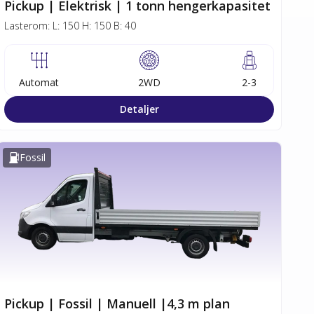
Pickup | Elektrisk | 1 tonn hengerkapasitet
Lasterom:
L:
150
H:
150
B:
40
Automat
2WD
2-3
Detaljer
Fossil
Pickup | Fossil | Manuell |4,3 m plan