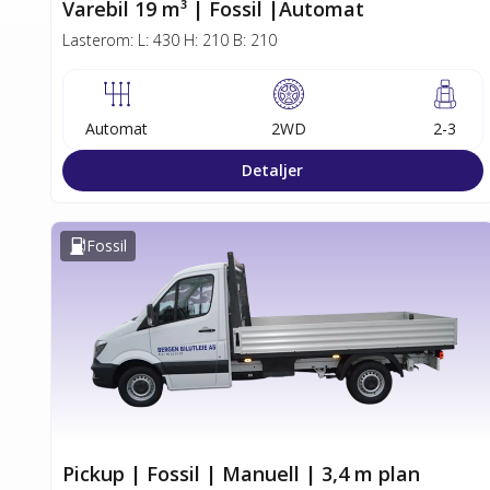
Varebil 19 m³ | Fossil |Automat
Lasterom:
L:
430
H:
210
B:
210
Automat
2WD
2-3
Detaljer
Fossil
Pickup | Fossil | Manuell | 3,4 m plan