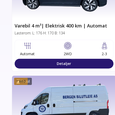
Varebil 4 m³| Elektrisk 400 km | Automat
Lasterom:
L:
176
H:
170
B:
134
Automat
2WD
2-3
Detaljer
13
Fossil
m3