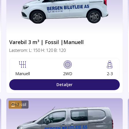
Varebil 3 m³ | Fossil |Manuell
Lasterom:
L:
150
H:
120
B:
120
Manuell
2WD
2-3
Detaljer
4
m3
Fossil