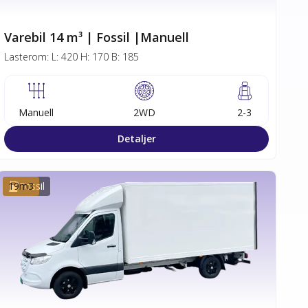
Varebil 14 m³ | Fossil |Manuell
Lasterom:
L:
420
H:
170
B:
185
Manuell
2WD
2-3
Detaljer
19
Fossil
m3