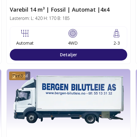
Varebil 14 m³ | Fossil | Automat |4x4
Lasterom:
L:
420
H:
170
B:
185
Automat
4WD
2-3
Detaljer
35
Fossil
m3