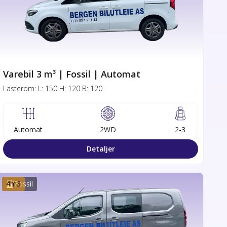
Varebil 3 m³ | Fossil | Automat
Lasterom:
L:
150
H:
120
B:
120
Automat
2WD
2-3
Detaljer
4
m3
Fossil