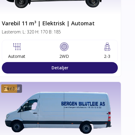
Varebil 11 m³ | Elektrisk | Automat
Lasterom:
L:
320
H:
170
B:
185
Automat
2WD
2-3
Detaljer
14
Fossil
m3