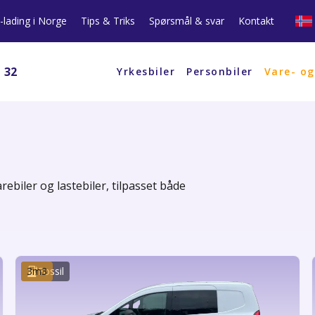
l-lading i Norge
Tips & Triks
Spørsmål & svar
Kontakt
1 32
Yrkesbiler
Personbiler
Vare- og
rebiler og lastebiler, tilpasset både
3
m3
Fossil