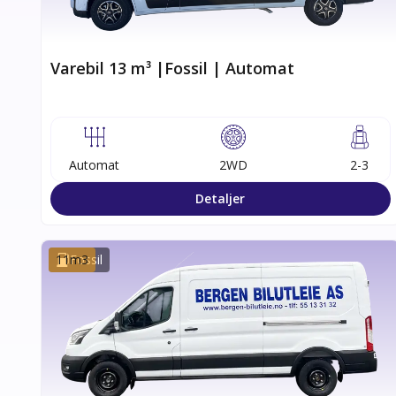
Varebil 13 m³ |Fossil | Automat
Automat
2WD
2-3
Detaljer
11
Fossil
m3