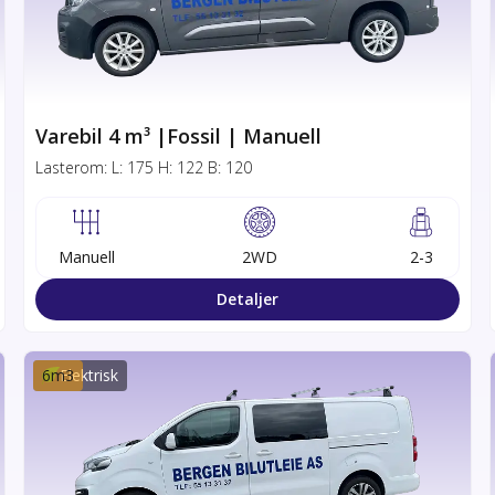
Varebil 4 m³ |Fossil | Manuell
Lasterom:
L:
175
H:
122
B:
120
Manuell
2WD
2-3
Detaljer
6
m3
Elektrisk