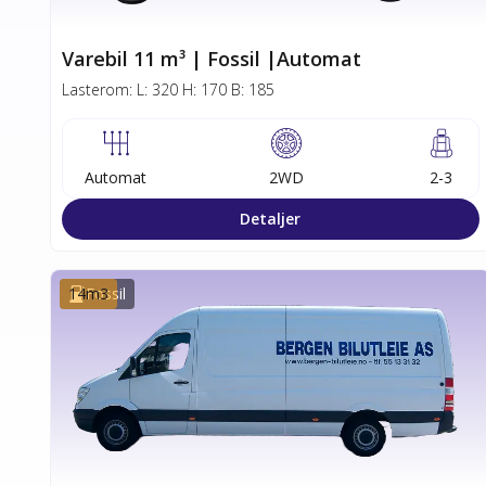
Varebil 11 m³ | Fossil |Automat
Lasterom:
L:
320
H:
170
B:
185
Automat
2WD
2-3
Detaljer
14
Fossil
m3