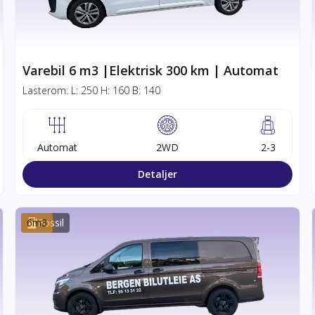
Varebil 6 m3 |Elektrisk 300 km | Automat
Lasterom:
L:
250
H:
160
B:
140
Automat
2WD
2-3
Detaljer
6
m3
Fossil