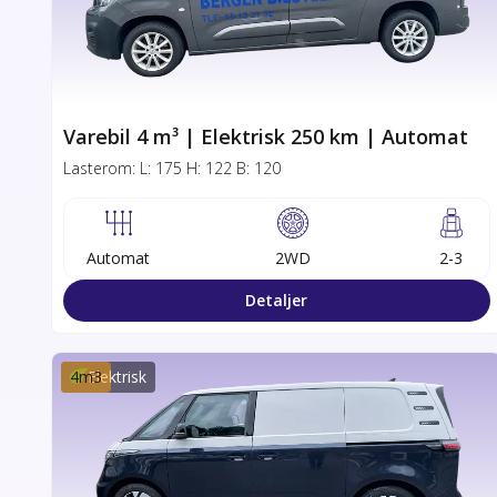
Varebil 4 m³ | Elektrisk 250 km | Automat
Lasterom:
L:
175
H:
122
B:
120
Automat
2WD
2-3
Detaljer
4
m3
Elektrisk