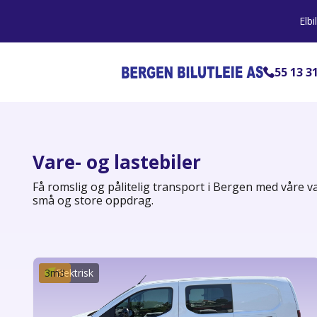
Elbi
55 13 3
Vare- og lastebiler
Få romslig og pålitelig transport i Bergen med våre va
små og store oppdrag.
3
m3
Elektrisk