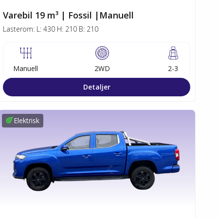
Varebil 19 m³ | Fossil |Manuell
Lasterom:
L:
430
H:
210
B:
210
Manuell
2WD
2-3
Detaljer
Elektrisk