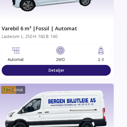
Varebil 6 m³ |Fossil | Automat
Lasterom:
L:
250
H:
160
B:
140
Automat
2WD
2-3
Detaljer
11
Elektrisk
m3