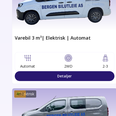
Varebil 3 m³| Elektrisk | Automat
Automat
2WD
2-3
Detaljer
4
m3
Elektrisk