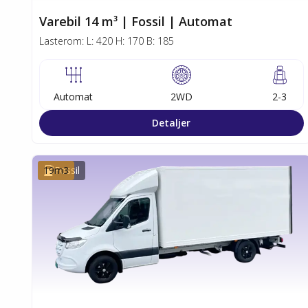
Varebil 14 m³ | Fossil | Automat
Lasterom:
L:
420
H:
170
B:
185
Automat
2WD
2-3
Detaljer
19
Fossil
m3