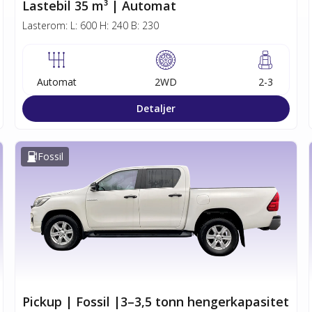
Lastebil 35 m³ | Automat
Lasterom:
L:
600
H:
240
B:
230
Automat
2WD
2-3
Detaljer
Fossil
Pickup | Fossil |3–3,5 tonn hengerkapasitet