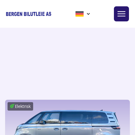
Zuhause
/
Nutzfahrzeuge
/
Mannschaftswagen
Elektrisk