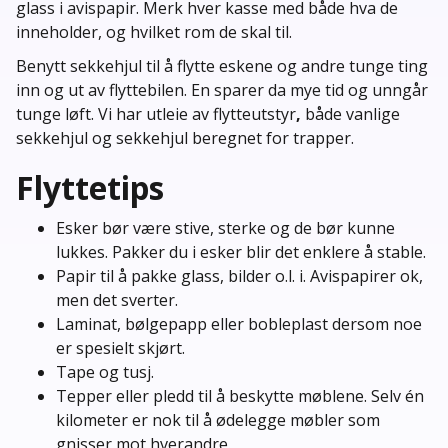
glass i avispapir. Merk hver kasse med både hva de
inneholder, og hvilket rom de skal til.
Benytt sekkehjul til å flytte eskene og andre tunge ting
inn og ut av flyttebilen. En sparer da mye tid og unngår
tunge løft. Vi har utleie av flytteutstyr
,
både vanlige
sekkehjul og sekkehjul beregnet for trapper.
Flyttetips
Esker bør være stive, sterke og de bør kunne
lukkes. Pakker du i esker blir det enklere å stable.
Papir til å pakke glass, bilder o.l. i. Avispapirer ok,
men det sverter.
Laminat, bølgepapp eller bobleplast dersom noe
er spesielt skjørt.
Tape og tusj.
Tepper eller pledd til å beskytte møblene. Selv én
kilometer er nok til å ødelegge møbler som
gnisser mot hverandre.