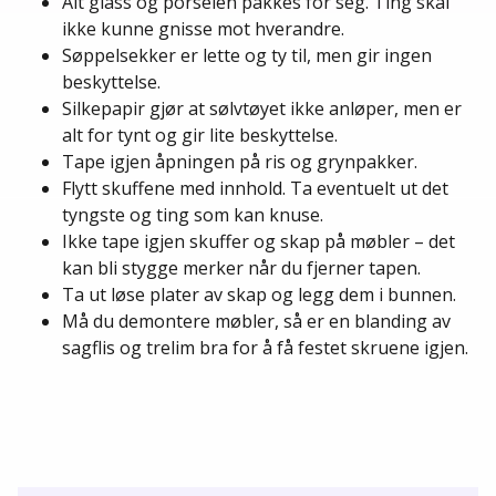
Alt glass og porselen pakkes for seg. Ting skal
ikke kunne gnisse mot hverandre.
Søppelsekker er lette og ty til, men gir ingen
beskyttelse.
Silkepapir gjør at sølvtøyet ikke anløper, men er
alt for tynt og gir lite beskyttelse.
Tape igjen åpningen på ris og grynpakker.
Flytt skuffene med innhold. Ta eventuelt ut det
tyngste og ting som kan knuse.
Ikke tape igjen skuffer og skap på møbler – det
kan bli stygge merker når du fjerner tapen.
Ta ut løse plater av skap og legg dem i bunnen.
Må du demontere møbler, så er en blanding av
sagflis og trelim bra for å få festet skruene igjen.