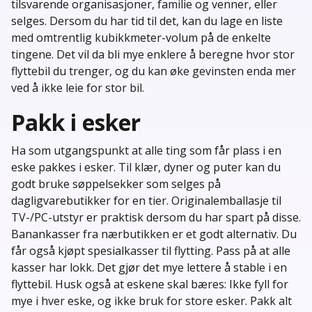
tilsvarende organisasjoner, familie og venner, eller
selges. Dersom du har tid til det, kan du lage en liste
med omtrentlig kubikkmeter-volum på de enkelte
tingene. Det vil da bli mye enklere å beregne hvor stor
flyttebil du trenger, og du kan øke gevinsten enda mer
ved å ikke leie for stor bil.
Pakk i esker
Ha som utgangspunkt at alle ting som får plass i en
eske pakkes i esker. Til klær, dyner og puter kan du
godt bruke søppelsekker som selges på
dagligvarebutikker for en tier. Originalemballasje til
TV-/PC-utstyr er praktisk dersom du har spart på disse.
Banankasser fra nærbutikken er et godt alternativ. Du
får også kjøpt spesialkasser til flytting. Pass på at alle
kasser har lokk. Det gjør det mye lettere å stable i en
flyttebil. Husk også at eskene skal bæres: Ikke fyll for
mye i hver eske, og ikke bruk for store esker. Pakk alt