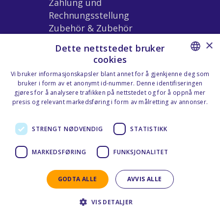
Zahlung und
Rechnungsstellung
Zubehör & Zubehör
Bedingungen der
×
Dette nettstedet bruker
Vermietung
cookies
NORWEGIAN
Vi bruker informasjonskapsler blant annet for å gjenkjenne deg som
bruker i form av et anonymt id-nummer. Denne identifiseringen
Unsere Standorte
ENGLISH
gjøres for å analysere trafikken på nettstedet og for å oppnå mer
presis og relevant markedsføring i form av målretting av annonser.
Nesttun
Personvernerklæring - Norsk
Flesland
STRENGT NØDVENDIG
STATISTIKK
Sotra
MARKEDSFØRING
FUNKSJONALITET
GODTA ALLE
AVVIS ALLE
Copyright © Bergen Biludlejning | Entwickelt von
VIS DETALJER
Angebote für Unterkünfte