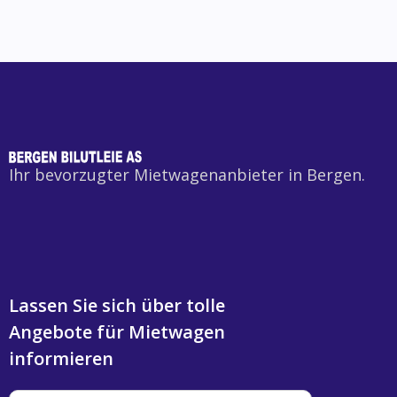
die abgeschlossen wurden.
Ja, auf Anfrage können Sie Ihren Mietwagen zu
jeder Tageszeit mit unserem Schlüsselanhänger
abholen und zurückgeben. Zahlung und
Identifikation müssen im Voraus vereinbart
werden.
Ihr bevorzugter Mietwagenanbieter in Bergen.
Lassen Sie sich über tolle
Angebote für Mietwagen
informieren