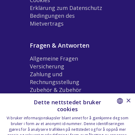
Erklärung zum Datenschutz
Bedingungen des
Mietvertrags
Fragen & Antworten
Allgemeine Fragen
Versicherung
Zahlung und
Rechnungsstellung
Zubehör & Zubehör
Bedingungen der
×
Dette nettstedet bruker
Vermietung
cookies
NORWEGIAN
Vi bruker informasjonskapsler blant annet for å gjenkjenne deg som
bruker i form av et anonymt id-nummer. Denne identifiseringen
Unsere Standorte
ENGLISH
gjøres for å analysere trafikken på nettstedet og for å oppnå mer